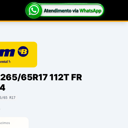
265/65R17 112T FR
X4
5/65 R17
s
scimos