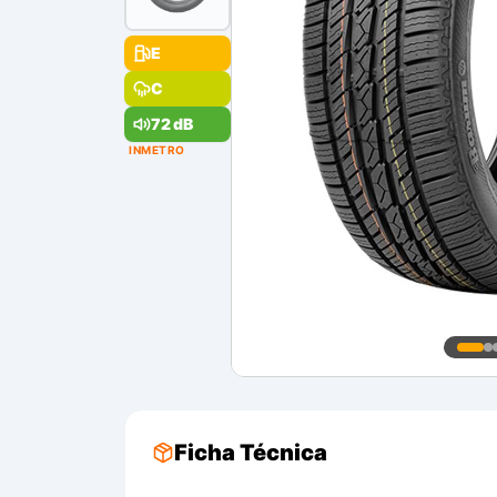
E
C
72 dB
INMETRO
Ficha Técnica