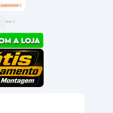
r pagamentos
Máx:
6