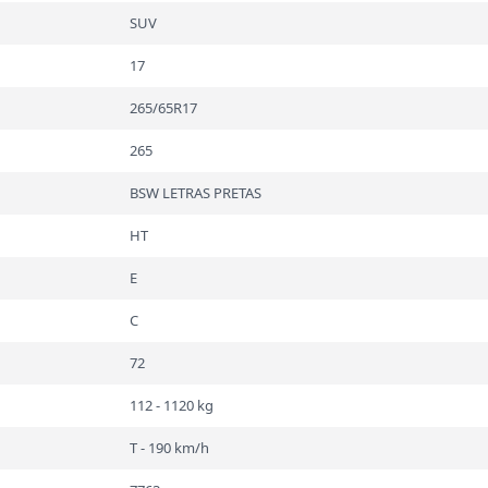
SUV
17
265/65R17
265
BSW LETRAS PRETAS
HT
E
C
72
112 - 1120 kg
T - 190 km/h