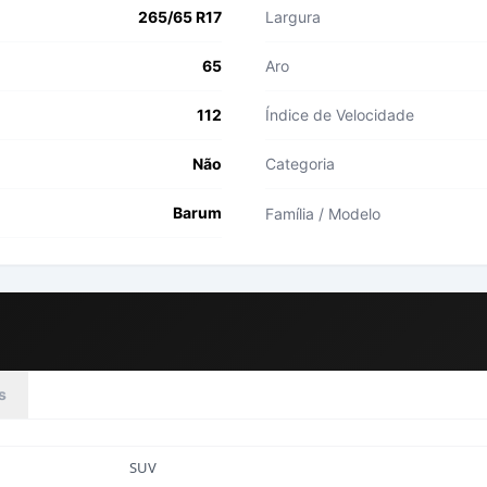
265/65 R17
Largura
65
Aro
112
Índice de Velocidade
Não
Categoria
Barum
Família / Modelo
s
SUV