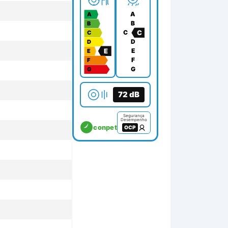
A
A
B
B
C
C
C
D
D
E
E
E
F
F
G
G
72
dB
Segurança
Desempenho
conpet
OCP