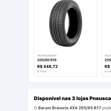
4024063003699
4024
205/60 R16
205
R$ 448,72
R$
à vista
à vis
Disponível nas 3 lojas Pneusca
O
Barum
Bravuris 4X4
265/65 R17
pode