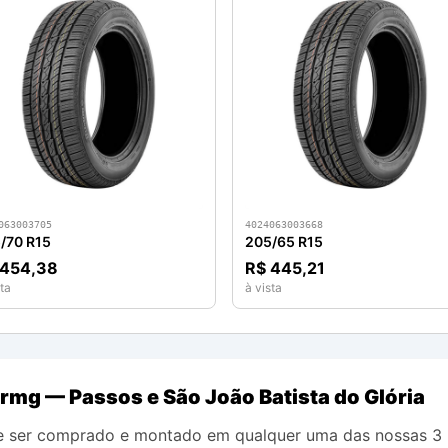
063003705
4024063003668
/70 R15
205/65 R15
 454,38
R$ 445,21
ta
à vista
rmg — Passos e São João Batista do Glória
 ser comprado e montado em qualquer uma das nossas 3 