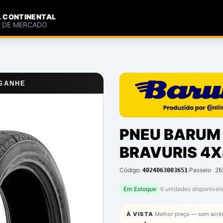
L CONTINENTAL
S DE MERCADO
 GANHE
PNEU BARUM 
BRAVURIS 4
Código:
·
Passeio
4024063003651
26
Em Estoque
6
unidade
s
disponíve
i
·
À VISTA
Melhor preço — sem acré