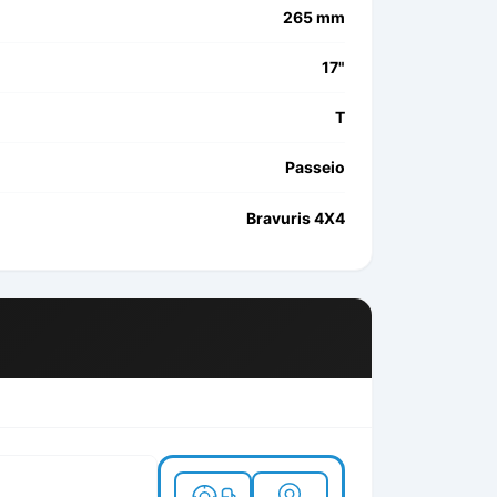
265 mm
17"
T
Passeio
Bravuris 4X4