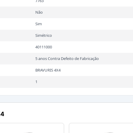
7763
Não
Sim
Simétrico
40111000
5 anos Contra Defeito de Fabricação
BRAVURIS 4X4
1
X4