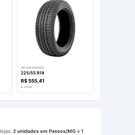
4024063003682
225/55 R18
R$ 555,41
à vista
lojas:
2 unidades em Passos/MG
e
1