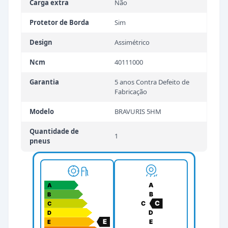
Carga extra
Não
Protetor de Borda
Sim
Design
Assimétrico
Ncm
40111000
Garantia
5 anos Contra Defeito de
Fabricação
Modelo
BRAVURIS 5HM
Quantidade de
1
pneus
A
A
B
B
C
C
C
D
D
E
E
E