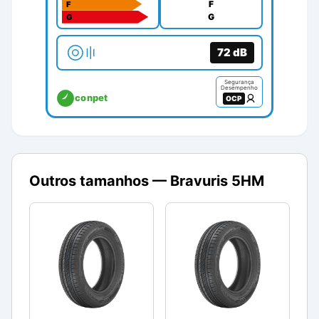
F
F
G
G
72
dB
Segurança
Desempenho
conpet
OCP
Outros tamanhos —
Bravuris 5HM