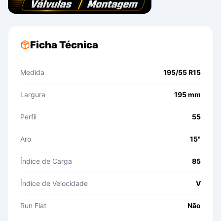
Ficha Técnica
Medida
195/55 R15
Largura
195 mm
Perfil
55
Aro
15"
Índice de Carga
85
Índice de Velocidade
V
Run Flat
Não