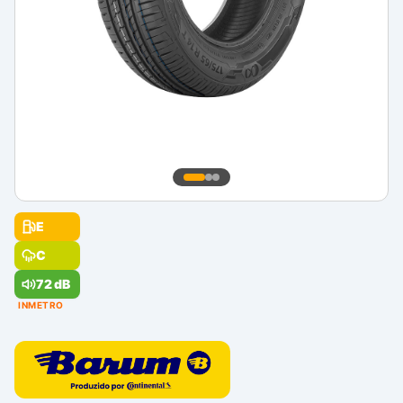
E
C
72 dB
INMETRO