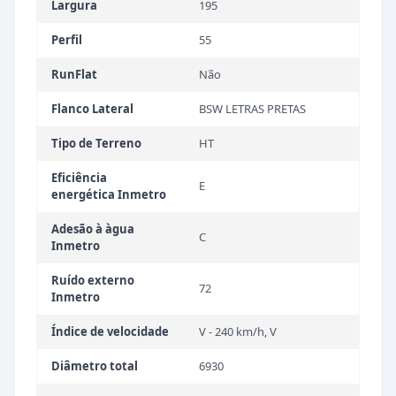
Largura
195
Perfil
55
RunFlat
Não
Flanco Lateral
BSW LETRAS PRETAS
Tipo de Terreno
HT
Eficiência
E
energética Inmetro
Adesão à àgua
C
Inmetro
Ruído externo
72
Inmetro
Índice de velocidade
V - 240 km/h, V
Diâmetro total
6930