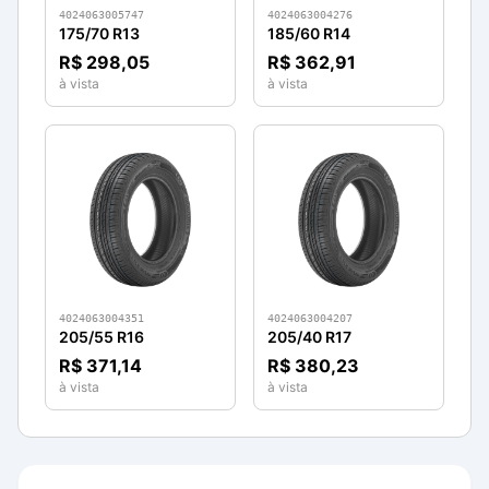
4024063005747
4024063004276
175/70 R13
185/60 R14
R$ 298,05
R$ 362,91
à vista
à vista
4024063004351
4024063004207
205/55 R16
205/40 R17
R$ 371,14
R$ 380,23
à vista
à vista