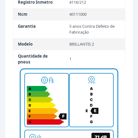
Registro Inmetro
4116/212
Ncm
40111000
Garantia
5 anos Contra Defeito de
Fabricação
Modelo
BRILLANTIS 2
Quantidade de
1
pneus
A
A
B
B
C
C
D
D
E
E
E
F
F
F
G
G
71
dB