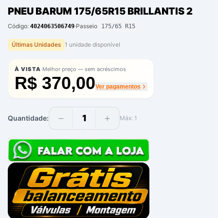
PNEU BARUM 175/65R15 BRILLANTIS 2
Código:
·
Passeio
4024063506749
175/65 R15
Últimas Unidades
1
unidade
disponíve
l
·
À VISTA
Melhor preço — sem acréscimos
R$ 370,00
Ver pagamentos
1
Quantidade:
Máx:
1