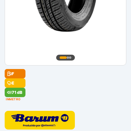
F
E
71 dB
INMETRO