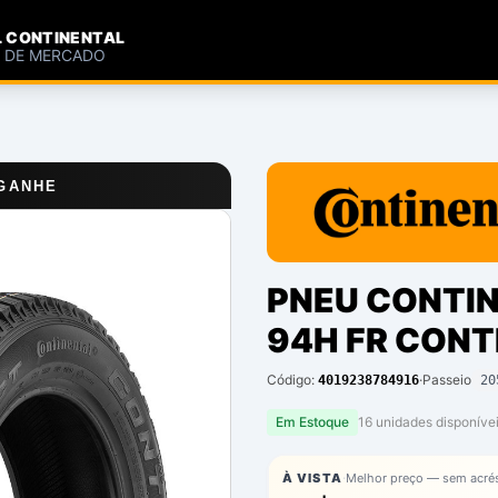
L CONTINENTAL
S DE MERCADO
 GANHE
PNEU CONTIN
94H FR CON
Código:
·
Passeio
4019238784916
20
Em Estoque
16
unidade
s
disponíve
·
À VISTA
Melhor preço — sem acré