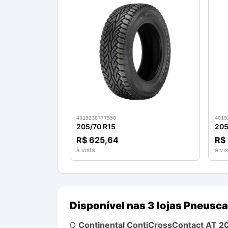
4019238777550
4019
205/70 R15
205
R$ 625,64
R$
à vista
à vis
Disponível nas 3 lojas Pneusca
O
Continental
ContiCrossContact AT
2