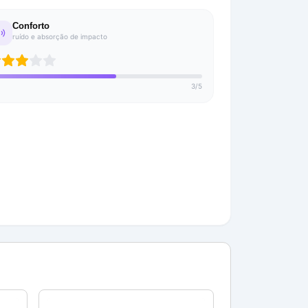
Conforto
ruído e absorção de impacto
3
/
5