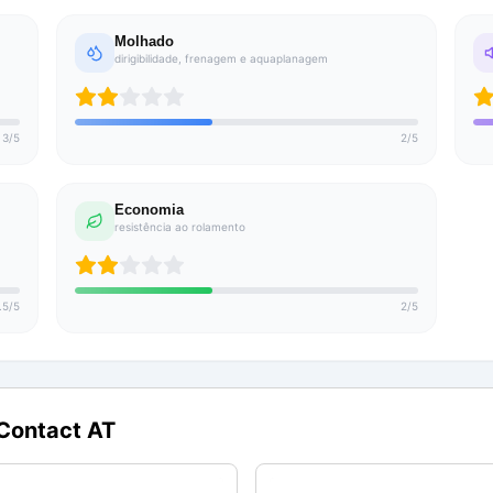
Molhado
dirigibilidade, frenagem e aquaplanagem
3
/
5
2
/
5
Economia
resistência ao rolamento
.5
/
5
2
/
5
Contact AT