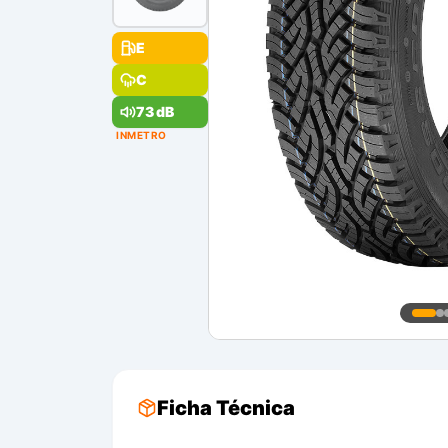
E
C
73 dB
INMETRO
Ficha Técnica