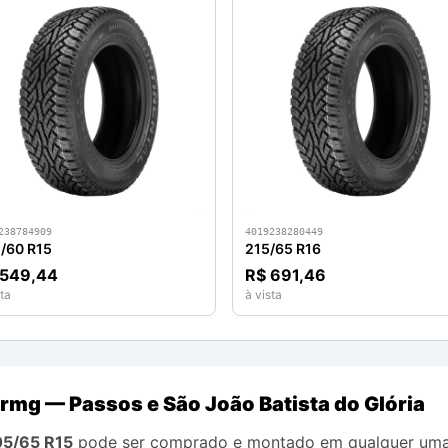
238784909
4019238280449
/60 R15
215/65 R16
 549,44
R$ 691,46
ta
à vista
rmg — Passos e São João Batista do Glória
05/65 R15
pode ser comprado e montado em qualquer uma 