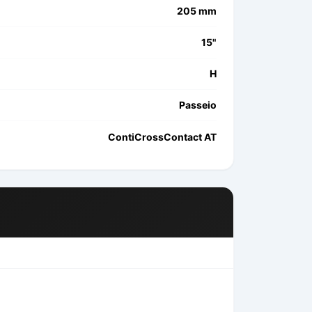
205 mm
15"
H
Passeio
ContiCrossContact AT