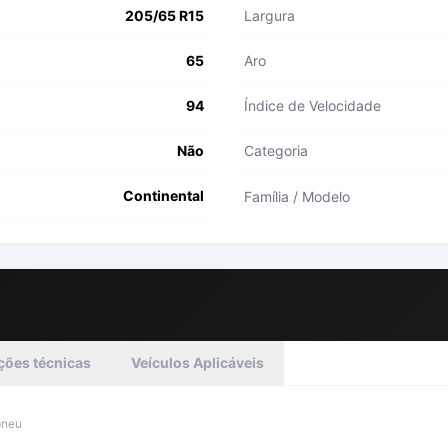
205/65 R15
Largura
65
Aro
94
Índice de Velocidade
Não
Categoria
Continental
Família / Modelo
ções técnicas
Veículos Aplicáveis
pneu