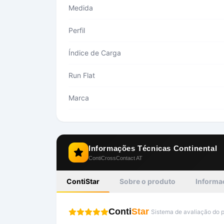
Medida
Perfil
Índice de Carga
Run Flat
Marca
Informações Técnicas
Continental
ContiCrossContact AT
ContiStar
Sobre o produto
Informa
Conti
Star
Sistema de avaliação do 