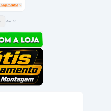
r pagamentos
Máx:
16