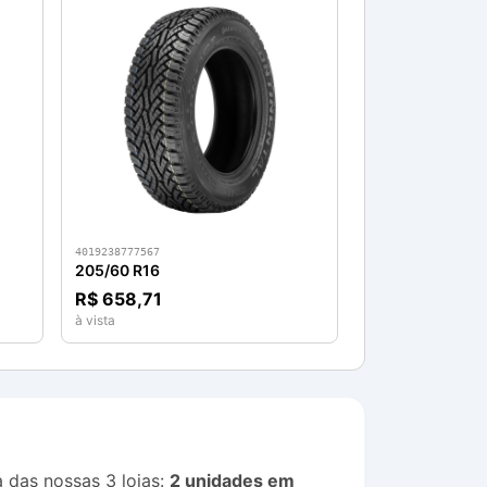
4019238777567
205/60 R16
R$ 658,71
à vista
das nossas 3 lojas:
2 unidades em