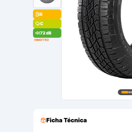
E
C
72 dB
INMETRO
Ficha Técnica