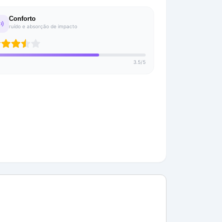
Conforto
ruído e absorção de impacto
3.5
/
5