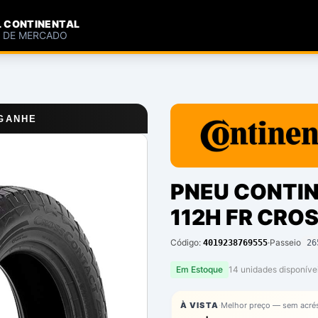
L CONTINENTAL
S DE MERCADO
 GANHE
PNEU CONTIN
112H FR CRO
Código:
·
Passeio
4019238769555
26
Em Estoque
14
unidade
s
disponíve
·
À VISTA
Melhor preço — sem acré