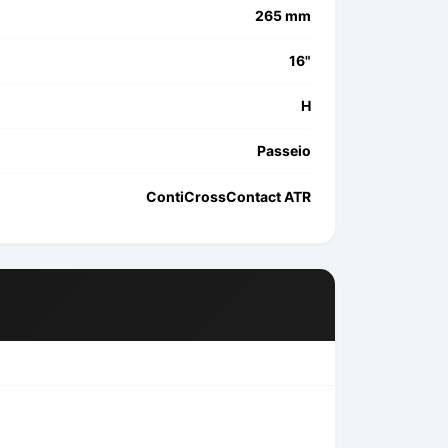
265 mm
16"
H
Passeio
ContiCrossContact ATR