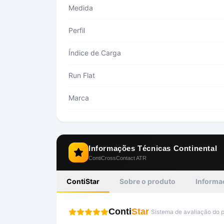
Medida
Perfil
Índice de Carga
Run Flat
Marca
Informações Técnicas
Continental
ContiCrossContact ATR
ContiStar
Sobre o produto
Informa
Conti
Star
Sistema de avaliação do 