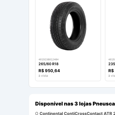
4019238012484
4019
265/60 R18
235
R$ 950,64
R$
à vista
à vis
Disponível nas 3 lojas Pneusca
O
Continental
ContiCrossContact ATR