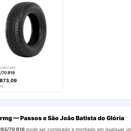
238012460
/70 R16
 873,09
ta
rmg — Passos e São João Batista do Glória
265/70 R16
pode ser comprado e montado em qualquer uma