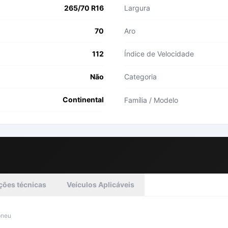
265/70 R16
Largura
70
Aro
112
Índice de Velocidade
Não
Categoria
Continental
Família / Modelo
ções técnicas
Veículos Aplicáveis
pneu