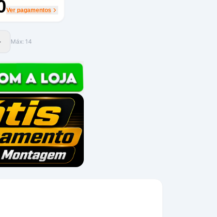
0
Ver pagamentos
Máx:
14