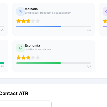
Molhado
dirigibilidade, frenagem e aquaplanagem
.5
/
5
3
/
5
Economia
resistência ao rolamento
5
/
5
3
/
5
Contact ATR