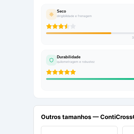
Seco
dirigibilidade e frenagem
3
Durabilidade
quilometragem e robustez
Outros tamanhos —
ContiCross