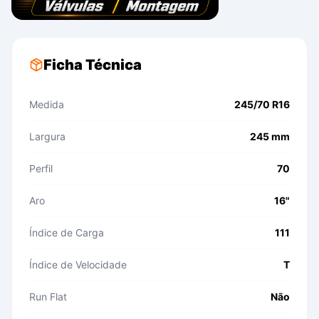
Ficha Técnica
Medida
245/70 R16
Largura
245 mm
Perfil
70
Aro
16"
Índice de Carga
111
Índice de Velocidade
T
Run Flat
Não