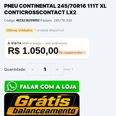
PNEU CONTINENTAL 245/70R16 111T XL
CONTICROSSCONTACT LX2
Código:
·
Passeio
4019238299892
245/70 R16
Últimas Unidades
1
unidade
disponíve
l
·
À VISTA
Melhor preço — sem acréscimos
R$ 1.050,00
Ver pagamentos
1
Quantidade:
Máx:
1