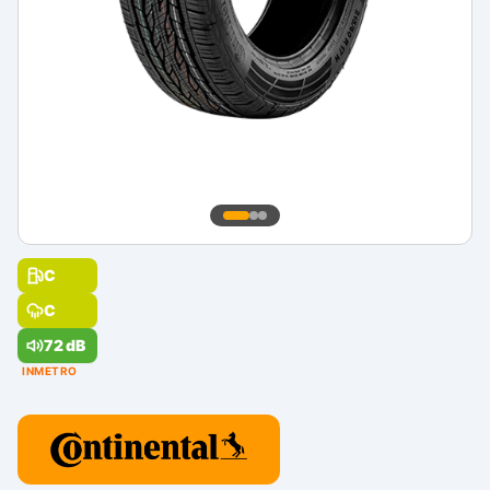
C
C
72 dB
INMETRO