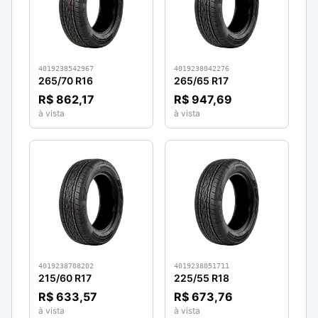
4019238542967
4019238042276
265/70 R16
265/65 R17
R$ 862,17
R$ 947,69
à vista
à vista
4019238708202
4019238051711
215/60 R17
225/55 R18
R$ 633,57
R$ 673,76
à vista
à vista