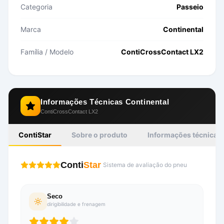
Categoria
Passeio
Marca
Continental
Família / Modelo
ContiCrossContact LX2
Informações Técnicas
Continental
ContiCrossContact LX2
ContiStar
Sobre o produto
Informações técnicas
Conti
Star
Sistema de avaliação do pneu
Seco
dirigibilidade e frenagem