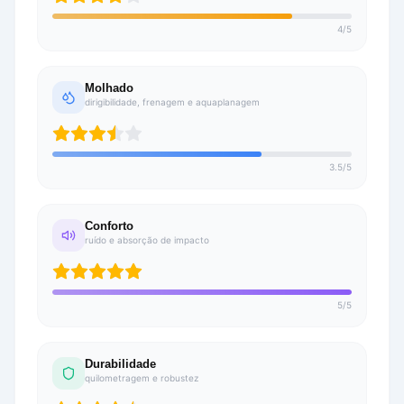
4
/
5
Molhado
dirigibilidade, frenagem e aquaplanagem
3.5
/
5
Conforto
ruído e absorção de impacto
5
/
5
Durabilidade
quilometragem e robustez