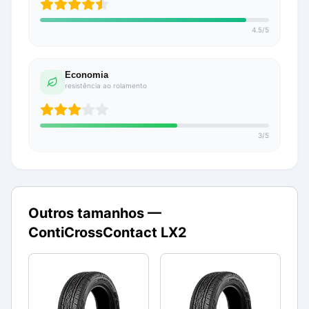
4.5
/
5
Economia
resistência ao rolamento
3
/
5
Outros tamanhos —
ContiCrossContact LX2