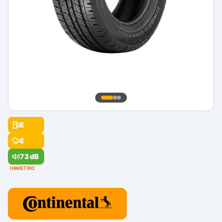
E
E
73 dB
INMETRO