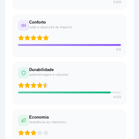
3.5
/
5
Conforto
ruído e absorção de impacto
5
/
5
Durabilidade
quilometragem e robustez
4.5
/
5
Economia
resistência ao rolamento