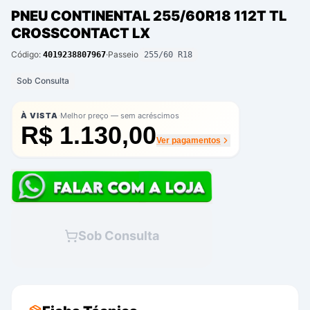
PNEU CONTINENTAL 255/60R18 112T TL
CROSSCONTACT LX
Código:
·
Passeio
4019238807967
255/60 R18
Sob Consulta
·
À VISTA
Melhor preço — sem acréscimos
R$ 1.130,00
Ver pagamentos
Sob Consulta