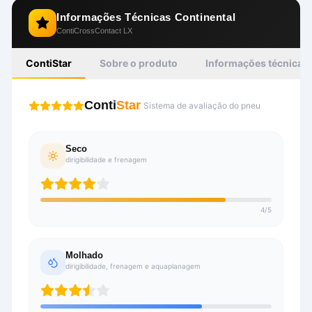
Informações Técnicas
Continental
ContiCrossContact LX
ContiStar
Sobre o produto
Informações técnicas
Conti
Star
Sistema de avaliação do pneu
Seco
dirigibilidade e frenagem
4
/
5
Molhado
dirigibilidade, frenagem e aquaplanagem