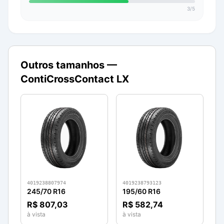
3
/
5
Outros tamanhos —
ContiCrossContact LX
4019238807974
4019238793123
245/70 R16
195/60 R16
R$ 807,03
R$ 582,74
à vista
à vista