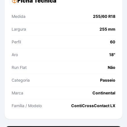
Ficha Técnica
Medida
255/60 R18
Largura
255 mm
Perfil
60
Aro
18"
Run Flat
Não
Categoria
Passeio
Marca
Continental
Família / Modelo
ContiCrossContact LX