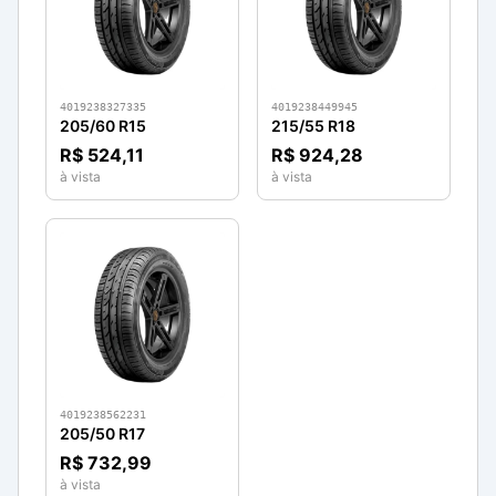
4019238327335
4019238449945
205/60 R15
215/55 R18
R$ 524,11
R$ 924,28
à vista
à vista
4019238562231
205/50 R17
R$ 732,99
à vista