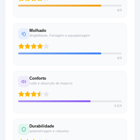
4
/
5
Molhado
dirigibilidade, frenagem e aquaplanagem
4
/
5
Conforto
ruído e absorção de impacto
3.5
/
5
Durabilidade
quilometragem e robustez