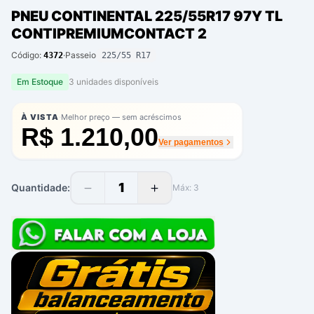
PNEU CONTINENTAL 225/55R17 97Y TL
CONTIPREMIUMCONTACT 2
Código:
·
Passeio
4372
225/55 R17
Em Estoque
3
unidade
s
disponíve
is
·
À VISTA
Melhor preço — sem acréscimos
R$ 1.210,00
Ver pagamentos
1
Quantidade:
Máx:
3