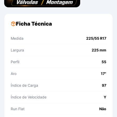
Ficha Técnica
Medida
225/55 R17
Largura
225 mm
Perfil
55
Aro
17"
Índice de Carga
97
Índice de Velocidade
Y
Run Flat
Não