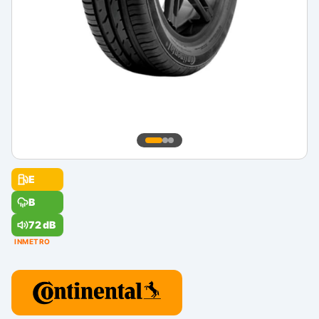
E
B
72 dB
INMETRO