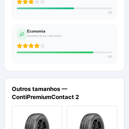
3
/
5
Economia
resistência ao rolamento
4
/
5
Outros tamanhos —
ContiPremiumContact 2