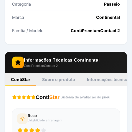
Categoria
Passeio
Marca
Continental
Família / Modelo
ContiPremiumContact 2
Informações Técnicas
Continental
ContiPremiumContact 2
ContiStar
Sobre o produto
Informações técnicas
Conti
Star
Sistema de avaliação do pneu
Seco
dirigibilidade e frenagem