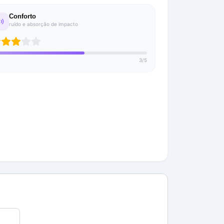
Conforto
ruído e absorção de impacto
3
/
5