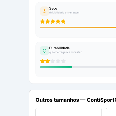
Seco
dirigibilidade e frenagem
Durabilidade
quilometragem e robustez
Outros tamanhos —
ContiSport