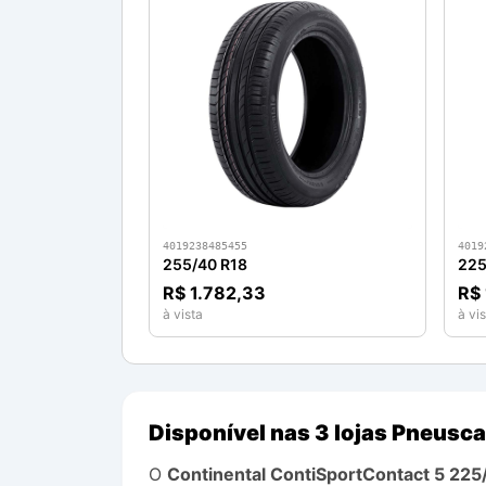
4019238485455
4019
255/40 R18
225
R$ 1.782,33
R$ 
à vista
à vis
Disponível nas 3 lojas Pneusca
O
Continental
ContiSportContact 5
225