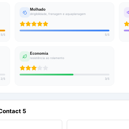
Molhado
dirigibilidade, frenagem e aquaplanagem
5
/
5
5
/
5
Economia
resistência ao rolamento
2
/
5
3
/
5
Contact 5