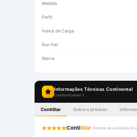
Medida
Perfil
Índice de Carga
Run Flat
Marca
Informações Técnicas
Continental
ContiSportContact 5
ContiStar
Sobre o produto
Informa
Conti
Star
Sistema de avaliação do 