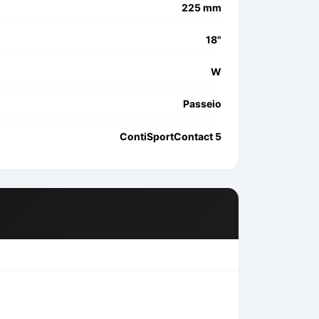
225 mm
18"
W
Passeio
ContiSportContact 5