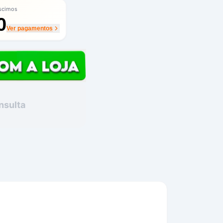
scimos
0
Ver pagamentos
nsulta