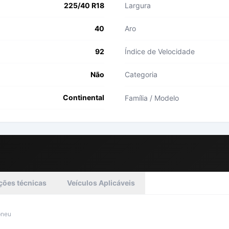
225/40 R18
Largura
40
Aro
92
Índice de Velocidade
Não
Categoria
Continental
Família / Modelo
ções técnicas
Veículos Aplicáveis
pneu