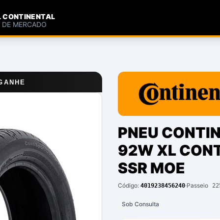
L CONTINENTAL
S DE MERCADO
 GANHE
PNEU CONTIN
92W XL CON
SSR MOE
Código:
·
Passeio
4019238456240
22
Sob Consulta