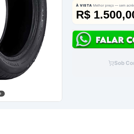
·
À VISTA
Melhor preço — sem acré
R$ 1.500,0
Sob Co