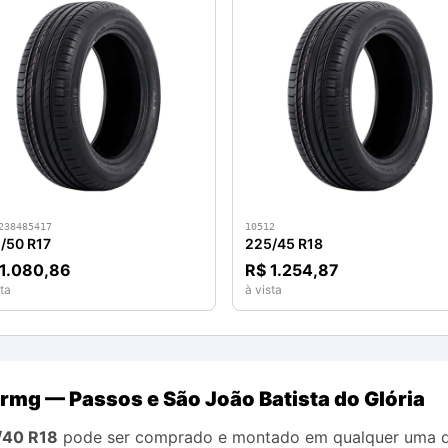
238485417
10512
/50 R17
225/45 R18
1.080,86
R$ 1.254,87
ta
à vista
rmg — Passos e São João Batista do Glória
/40 R18
pode ser comprado e montado em qualquer uma da