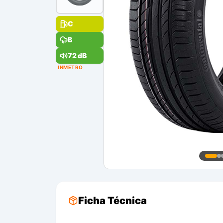
C
B
72 dB
INMETRO
Ficha Técnica