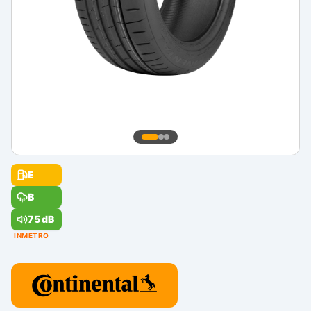
E
B
75 dB
INMETRO