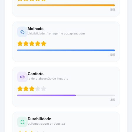
5
/
5
Molhado
dirigibilidade, frenagem e aquaplanagem
5
/
5
Conforto
ruído e absorção de impacto
3
/
5
Durabilidade
quilometragem e robustez