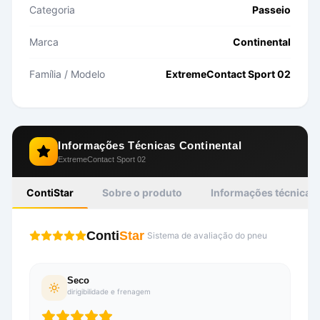
Categoria
Passeio
Marca
Continental
Família / Modelo
ExtremeContact Sport 02
Informações Técnicas
Continental
ExtremeContact Sport 02
ContiStar
Sobre o produto
Informações técnicas
Conti
Star
Sistema de avaliação do pneu
Seco
dirigibilidade e frenagem