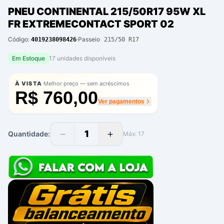
PNEU CONTINENTAL 215/50R17 95W XL
FR EXTREMECONTACT SPORT 02
Código:
·
Passeio
4019238098426
215/50 R17
Em Estoque
17
unidade
s
disponíve
is
·
À VISTA
Melhor preço — sem acréscimos
R$ 760,00
Ver pagamentos
1
Quantidade:
Máx:
17