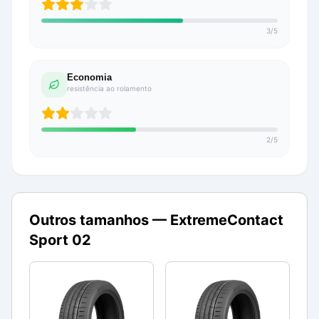
3
/
5
Economia
resistência ao rolamento
2
/
5
Outros tamanhos —
ExtremeContact
Sport 02