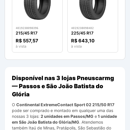
4019238098396
4019238098402
215/45 R17
225/45 R17
R$ 557,57
R$ 643,10
à vista
à vista
Disponível nas 3 lojas Pneuscarmg
— Passos e São João Batista do
Glória
O
Continental
ExtremeContact Sport 02
215/50 R17
pode ser comprado e montado em qualquer uma das
nossas 3 lojas:
2 unidades em Passos/MG
e
1 unidade
em São João Batista do Glória/MG
. Atendemos
também Itaú de Minas, Pratápolis, São Sebastião do