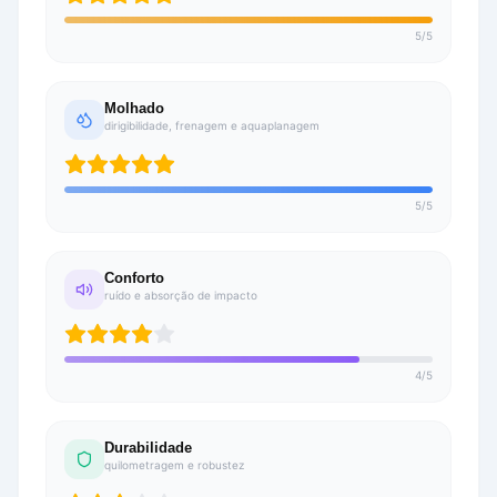
5
/
5
Molhado
dirigibilidade, frenagem e aquaplanagem
5
/
5
Conforto
ruído e absorção de impacto
4
/
5
Durabilidade
quilometragem e robustez