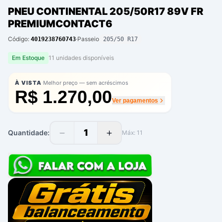
PNEU CONTINENTAL 205/50R17 89V FR
PREMIUMCONTACT6
Código:
·
Passeio
4019238760743
205/50 R17
Em Estoque
11
unidade
s
disponíve
is
·
À VISTA
Melhor preço — sem acréscimos
R$ 1.270,00
Ver pagamentos
1
Quantidade:
Máx:
11