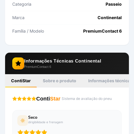
Categoria
Passeio
Marca
Continental
Família / Modelo
PremiumContact 6
Informações Técnicas
Continental
PremiumContact 6
ContiStar
Sobre o produto
Informações técnicas
Conti
Star
Sistema de avaliação do pneu
Seco
dirigibilidade e frenagem