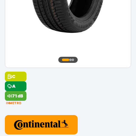
C
A
71 dB
INMETRO