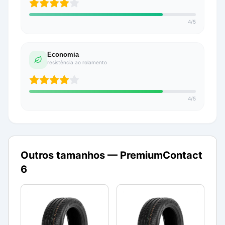
4
/
5
Economia
resistência ao rolamento
4
/
5
Outros tamanhos —
PremiumContact
6