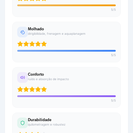
5
/
5
Molhado
dirigibilidade, frenagem e aquaplanagem
5
/
5
Conforto
ruído e absorção de impacto
5
/
5
Durabilidade
quilometragem e robustez