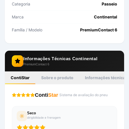
Categoria
Passeio
Marca
Continental
Família / Modelo
PremiumContact 6
Informações Técnicas
Continental
PremiumContact 6
ContiStar
Sobre o produto
Informações técnicas
Conti
Star
Sistema de avaliação do pneu
Seco
dirigibilidade e frenagem