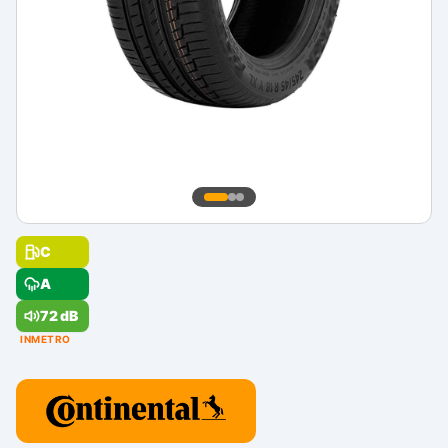
C
A
72 dB
INMETRO