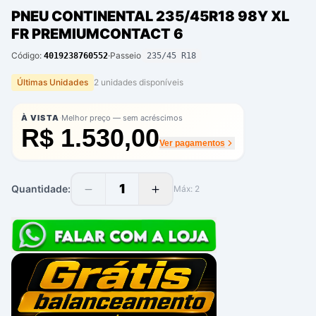
PNEU CONTINENTAL 235/45R18 98Y XL
FR PREMIUMCONTACT 6
Código:
·
Passeio
4019238760552
235/45 R18
Últimas Unidades
2
unidade
s
disponíve
is
·
À VISTA
Melhor preço — sem acréscimos
R$ 1.530,00
Ver pagamentos
1
Quantidade:
Máx:
2