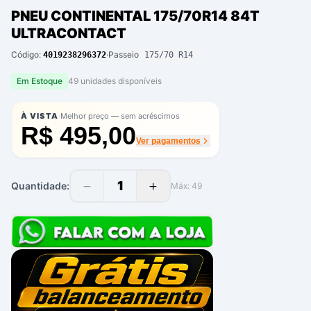
PNEU CONTINENTAL 175/70R14 84T
ULTRACONTACT
Código:
·
Passeio
4019238296372
175/70 R14
Em Estoque
49
unidade
s
disponíve
is
·
À VISTA
Melhor preço — sem acréscimos
R$ 495,00
Ver pagamentos
1
Quantidade:
Máx:
49