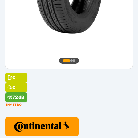
C
C
72 dB
INMETRO