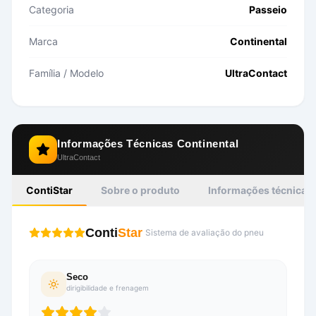
Categoria
Passeio
Marca
Continental
Família / Modelo
UltraContact
Informações Técnicas
Continental
UltraContact
ContiStar
Sobre o produto
Informações técnicas
Conti
Star
Sistema de avaliação do pneu
Seco
dirigibilidade e frenagem