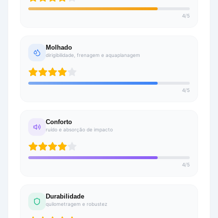
4
/
5
Molhado
dirigibilidade, frenagem e aquaplanagem
4
/
5
Conforto
ruído e absorção de impacto
4
/
5
Durabilidade
quilometragem e robustez