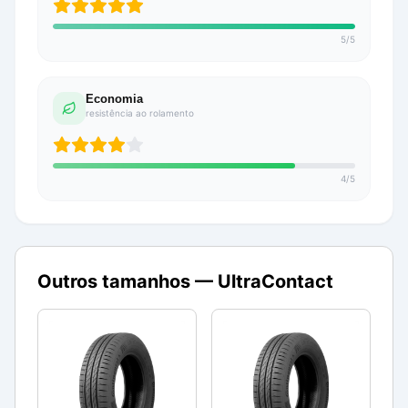
5
/
5
Economia
resistência ao rolamento
4
/
5
Outros tamanhos —
UltraContact