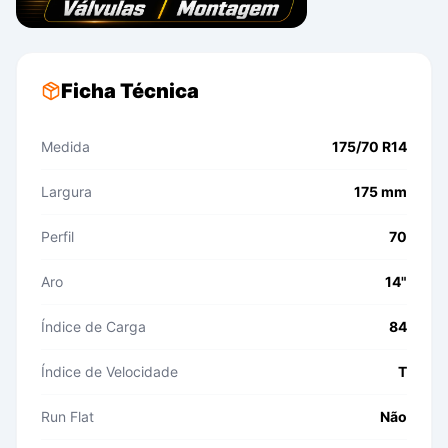
Ficha Técnica
Medida
175/70 R14
Largura
175 mm
Perfil
70
Aro
14"
Índice de Carga
84
Índice de Velocidade
T
Run Flat
Não