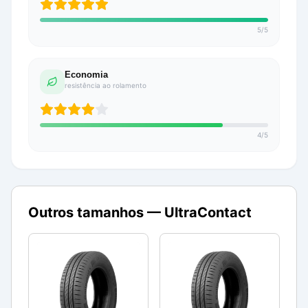
5
/
5
Economia
resistência ao rolamento
4
/
5
Outros tamanhos —
UltraContact