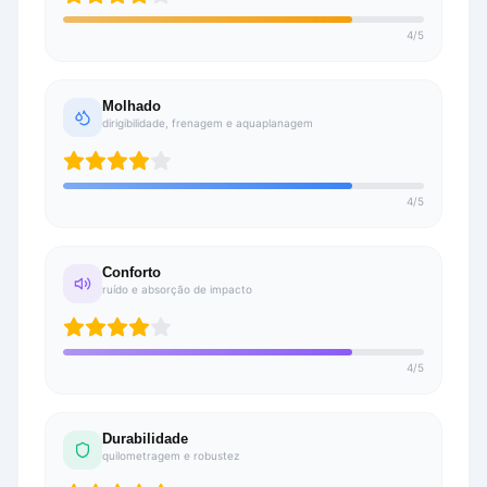
4
/
5
Molhado
dirigibilidade, frenagem e aquaplanagem
4
/
5
Conforto
ruído e absorção de impacto
4
/
5
Durabilidade
quilometragem e robustez