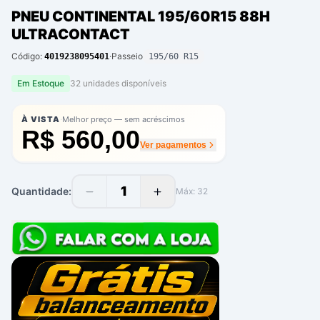
PNEU CONTINENTAL 195/60R15 88H
ULTRACONTACT
Código:
·
Passeio
4019238095401
195/60 R15
Em Estoque
32
unidade
s
disponíve
is
·
À VISTA
Melhor preço — sem acréscimos
R$ 560,00
Ver pagamentos
1
Quantidade:
Máx:
32