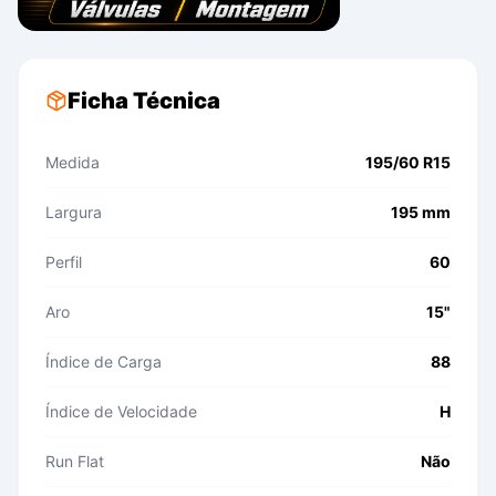
Ficha Técnica
Medida
195/60 R15
Largura
195 mm
Perfil
60
Aro
15"
Índice de Carga
88
Índice de Velocidade
H
Run Flat
Não