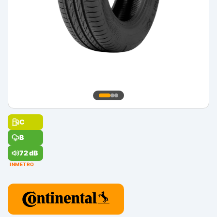
C
B
72 dB
INMETRO