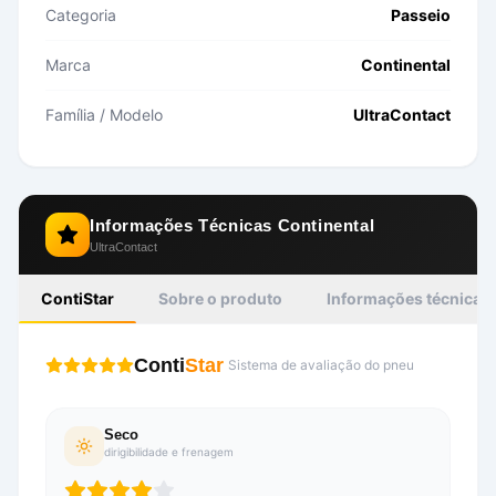
Categoria
Passeio
Marca
Continental
Família / Modelo
UltraContact
Informações Técnicas
Continental
UltraContact
ContiStar
Sobre o produto
Informações técnicas
Conti
Star
Sistema de avaliação do pneu
Seco
dirigibilidade e frenagem