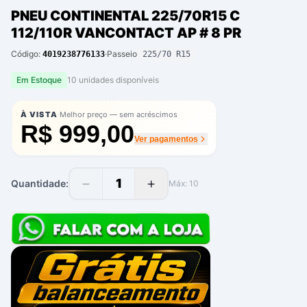
PNEU CONTINENTAL 225/70R15 C
112/110R VANCONTACT AP # 8 PR
Código:
·
Passeio
4019238776133
225/70 R15
Em Estoque
10
unidade
s
disponíve
is
·
À VISTA
Melhor preço — sem acréscimos
R$ 999,00
Ver pagamentos
1
Quantidade:
Máx:
10