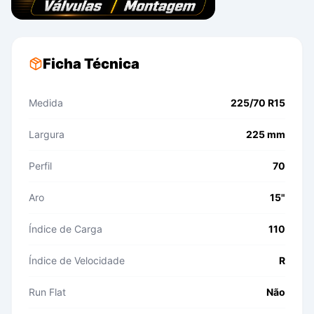
Ficha Técnica
Medida
225/70 R15
Largura
225 mm
Perfil
70
Aro
15"
Índice de Carga
110
Índice de Velocidade
R
Run Flat
Não