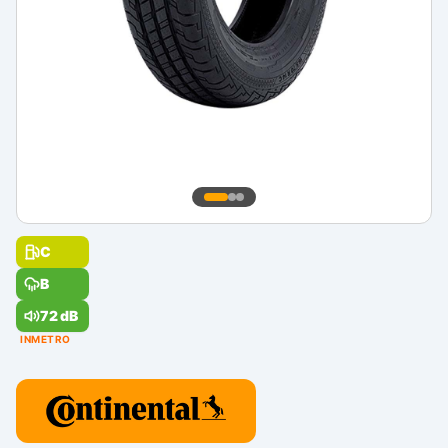
C
B
72 dB
INMETRO