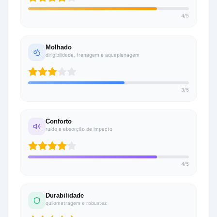
4
/
5
Molhado
dirigibilidade, frenagem e aquaplanagem
3
/
5
Conforto
ruído e absorção de impacto
4
/
5
Durabilidade
quilometragem e robustez