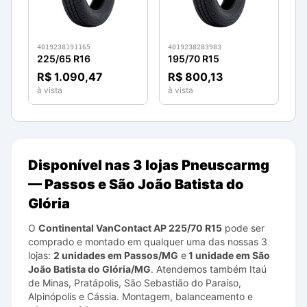
4019238191165
4019238283983
225/65 R16
195/70 R15
R$ 1.090,47
R$ 800,13
à vista
à vista
Disponível nas 3 lojas Pneuscarmg
— Passos e São João Batista do
Glória
O
Continental
VanContact AP
225/70 R15
pode ser
comprado e montado em qualquer uma das nossas 3
lojas:
2 unidades em Passos/MG
e
1 unidade em São
João Batista do Glória/MG
. Atendemos também Itaú
de Minas, Pratápolis, São Sebastião do Paraíso,
Alpinópolis e Cássia. Montagem, balanceamento e