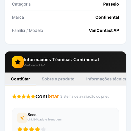
Categoria
Passeio
Marca
Continental
Família / Modelo
VanContact AP
Informações Técnicas
Continental
VanContact AP
ContiStar
Sobre o produto
Informações técnicas
Conti
Star
Sistema de avaliação do pneu
Seco
dirigibilidade e frenagem