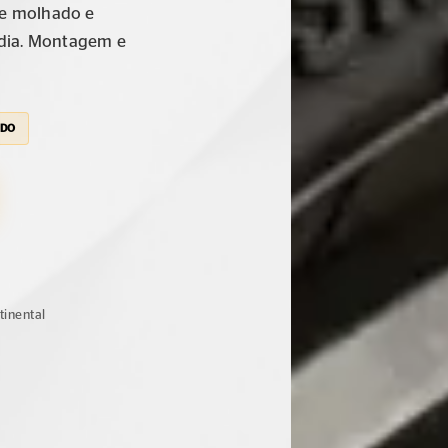
 e molhado e
a dia. Montagem e
ÍDO
tinental