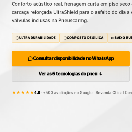
Conforto acústico real, frenagem curta em piso seco
carcaça reforçada UltraShield para o asfalto do dia 
válvulas inclusas na Pneuscarmg.
ULTRA DURABILIDADE
COMPOSTO DE SÍLICA
BAIXO RU
Consultar disponibilidade no WhatsApp
Ver as 6 tecnologias do pneu ↓
★
★
★
★
★
4.8
· +500 avaliações no Google · Revenda Oficial Con