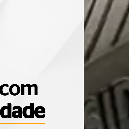
 com
idade